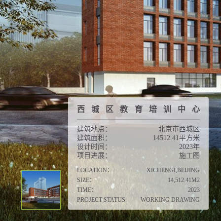
西城区教育培训中心
建筑地点：
北京市西城区
建筑面积：
14512.41平方米
设计时间：
2023年
项目进展：
施工图
LOCATION：
XICHENGI,BEIJING
SIZE：
14,512.41M2
TIME：
2023
PROJECT STATUS:
WORKING DRAWING